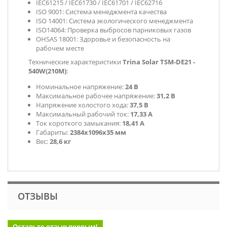
IEC61215 / IEC61730 / IEC61701 / IEC62716
ISO 9001: Система менеджмента качества
ISO 14001: Система экологического менеджмента
ISO14064: Проверка выбросов парниковых газов
OHSAS 18001: Здоровье и безопасность на
рабочем месте
Технические характеристики
Trina Solar TSM-DE21 -
540W(210M)
:
Номинальное напряжение:
24 В
Максимальное рабочее напряжение:
31,2 В
Напряжение холостого хода:
37,5 В
Максимальный рабочий ток:
17,33 А
Ток короткого замыкания:
18,41 А
Габариты:
2384х1096х35 мм
Вес:
28,6 кг
ОТЗЫВЫ
Оставьте отзыв первым!