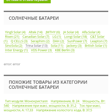
СОЛНЕЧНЫЕ БАТАРЕИ
Yingli Solar (4)
Altek (14)
JMTHY (6)
JA Solar (4)
Alfa.Solar (4)
Risen (21)
Canadian Solar (7)
LG (1)
Longi Solar (18)
C&T Solar
(1)
Q CELLS (3)
Seraphim (2)
DAH (2)
SunPower (7)
Leapton (7)
SinoSola (2)
Trina Solar (13)
Sola (11)
Jackery (3)
British Solar (1)
Inter Energy (1)
VDS Power (3)
KBE Berlin (3)
error: error
ПОХОЖИЕ ТОВАРЫ ИЗ КАТЕГОРИИ
СОЛНЕЧНЫЕ БАТАРЕИ
Тип модуля: Монокристалл
Напряжение, В: 24
Мощность, Вт:
540
Напряжение при макс. мощности, В: 31,2
Ток при макс.
мощности, А: 17,33
Напряжение холостого хода, В: 37,5