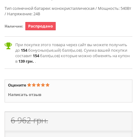
Тип солнечной батареи: монокристаллическая / Мощность: 540Вт
/ Напряжение: 24В
Распродано
Наличие:
При покупке этого товара через сайт вы можете получить
до
154
бонусных(ые,ый) балл(ы,ов). Сумма вашей покупки
составит
154
балл(ы,ов) которые можно обменять на купон
в
139 грн.
.
Оцените
Написать отзыв
6 962 грн.