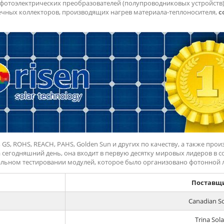
отоэлектрических преобразователей (полупроводниковых устройств
нечных коллекторов, производящих нагрев материала-теплоносителя,
с
, GS, ROHS, REACH, PAHS, Golden Sun и других по качеству, а также про
 На сегодняшний день, она входит в первую десятку мировых лидеров в
льном тестировании модулей, которое было организовано фотонной ла
Поставщ
Canadian So
Trina Sola