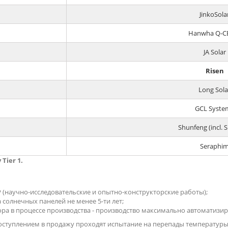
JinkoSola
Hanwha Q-C
JA Solar
Risen
Long Sola
GCL Syste
Shunfeng (incl. 
Seraphi
Tier 1.
(научно-исследовательские и опытно-конструкторские работы);
солнечных панелей не менее 5-ти лет;
ра в процессе производства - производство максимально автоматизир
оступлением в продажу проходят испытание на перепады температуры,