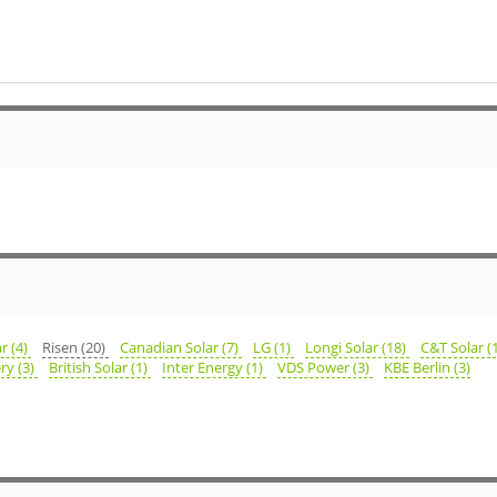
ar (4)
Risen (20)
Canadian Solar (7)
LG (1)
Longi Solar (18)
C&T Solar (
ry (3)
British Solar (1)
Inter Energy (1)
VDS Power (3)
KBE Berlin (3)