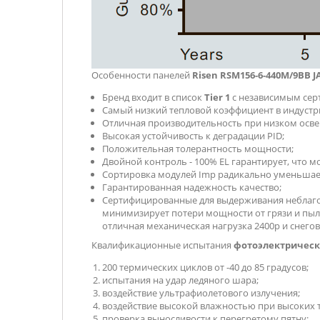
Особенности панелей
Risen RSM156-6-440M/9ВВ J
Бренд входит в список
Tier 1
с независимым се
Самый низкий тепловой коэффициент в индустр
Отличная производительность при низком осв
Высокая устойчивость к деградации PID;
Положительная толерантность мощности;
Двойной контроль - 100% EL гарантирует, что м
Сортировка модулей Imp радикально уменьшает
Гарантированная надежность качество;
Сертифицированные для выдерживания неблаго
минимизирует потери мощности от грязи и пыл
отличная механическая нагрузка 2400р и снегов
Квалификационные испытания
фотоэлектрическ
200 термических циклов от -40 до 85 градусов;
испытания на удар ледяного шара;
воздействие ультрафиолетового излучения;
воздействие высокой влажностью при высоких 
проверка выносливости к перегретому пятну;