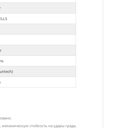
r
ELLS
r
ms
Suntech)
m
овано.
 механическую стойкость на удары града,