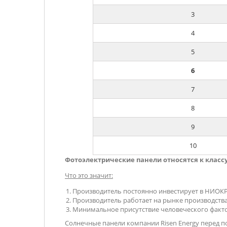
3
4
5
6
7
8
9
10
Ф
отоэлектрические панели относятся к классу 
Что это значит:
Производитель постоянно инвестирует в НИОКР 
Производитель работает на рынке производства 
Минимальное присутствие человеческого факто
Солнечные панели компании Risen Energy перед п