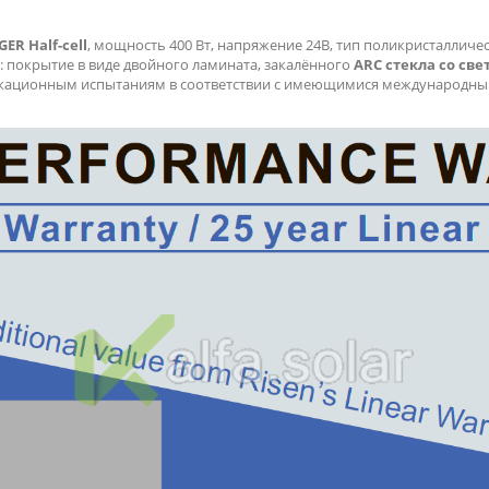
ER Half-cell
, мощность 400 Вт, напряжение 24В, тип поликристаллич
: покрытие в виде двойного ламината, закалённого
ARC стекла
со све
кационным испытаниям в соответствии с имеющимися международны