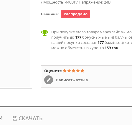
/ Мощность: 440Вт / Напряжение: 24В
Распродано
Наличие:
При покупке этого товара через сайт вы м
получить до
177
бонусных(ые,ый) балл(ы,ов
вашей покупки составит
177
балл(ы,ов) ко
можно обменять на купон в
159 грн.
.
Оцените
Написать отзыв
И
СКАЧАТЬ