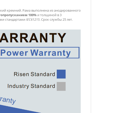
еский кремний. Рама выполнена из анодированного
топропусканием 100%
и толщиной в 3
ми стандартами
IEC61215
. Срок службы 25 лет.