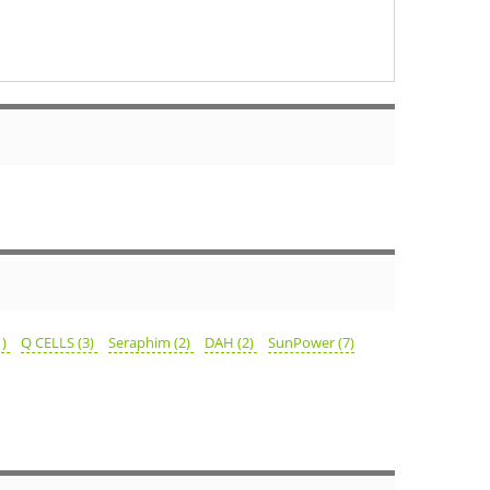
1)
Q CELLS (3)
Seraphim (2)
DAH (2)
SunPower (7)