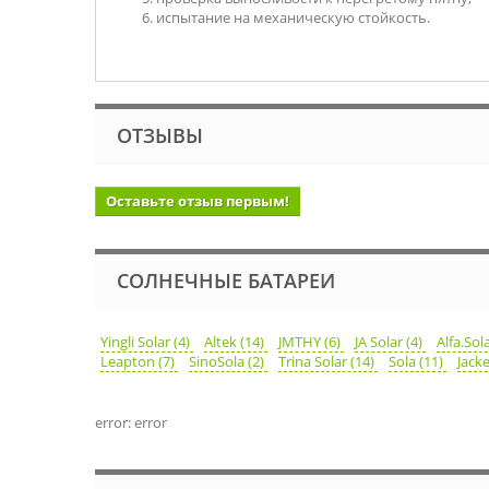
испытание на механическую стойкость.
ОТЗЫВЫ
Оставьте отзыв первым!
СОЛНЕЧНЫЕ БАТАРЕИ
Yingli Solar (4)
Altek (14)
JMTHY (6)
JA Solar (4)
Alfa.Sol
Leapton (7)
SinoSola (2)
Trina Solar (14)
Sola (11)
Jacke
error: error