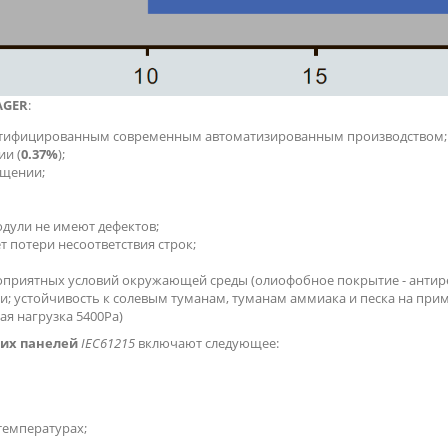
AGER
:
ртифицированным современным автоматизированным производством;
ии (
0.37%
);
ещении;
одули не имеют дефектов;
 потери несоответствия строк;
приятных условий окружающей среды (олиофобное покрытие - антир
и; устойчивость к солевым туманам, туманам аммиака и песка на при
ая нагрузка 5400Ра)
их панелей
IEC61215
включают следующее:
температурах;