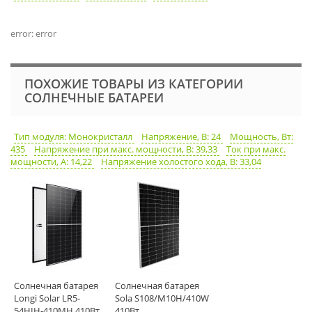
error: error
ПОХОЖИЕ ТОВАРЫ ИЗ КАТЕГОРИИ
СОЛНЕЧНЫЕ БАТАРЕИ
Тип модуля: Монокристалл
Напряжение, В: 24
Мощность, Вт:
435
Напряжение при макс. мощности, В: 39,33
Ток при макс.
мощности, А: 14,22
Напряжение холостого хода, В: 33,04
Солнечная батарея
Солнечная батарея
Longi Solar LR5-
Sola S108/M10H/410W
54HIH-410MH 410Вт
410Вт