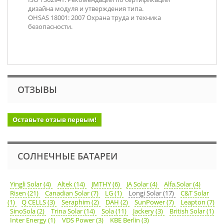
дизайна модуля и утверждения типа.
OHSAS 18001: 2007 Охрана труда и техника
безопасности.
ОТЗЫВЫ
Оставьте отзыв первым!
СОЛНЕЧНЫЕ БАТАРЕИ
Yingli Solar (4)
Altek (14)
JMTHY (6)
JA Solar (4)
Alfa.Solar (4)
Risen (21)
Canadian Solar (7)
LG (1)
Longi Solar (17)
C&T Solar
(1)
Q CELLS (3)
Seraphim (2)
DAH (2)
SunPower (7)
Leapton (7)
SinoSola (2)
Trina Solar (14)
Sola (11)
Jackery (3)
British Solar (1)
Inter Energy (1)
VDS Power (3)
KBE Berlin (3)