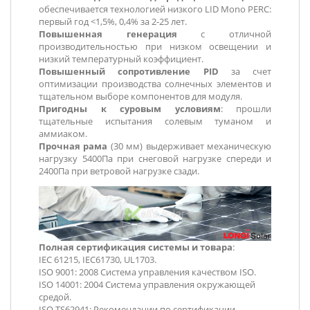
обеспечивается технологией низкого LID Mono PERC:
первый год <1,5%, 0,4% за 2-25 лет.
Повышенная генерация
с отличной
производительностью при низком освещении и
низкий температурный коэффициент.
Повышенный сопротивление PID
за счет
оптимизации производства солнечных элементов и
тщательном выборе компонентов для модуля.
Пригодны к суровым условиям
: прошли
тщательные испытания солевым туманом и
аммиаком.
Прочная рама
(30 мм) выдерживает механическую
нагрузку 5400Па при снеговой нагрузке спереди и
2400Па при ветровой нагрузке сзади.
Полная сертификация системы и товара
:
IEC 61215, IEC61730, UL1703.
ISO 9001: 2008 Система управления качеством ISO.
ISO 14001: 2004 Система управления окружающей
средой.
ISO TS62941: Рекомендации по сертификации