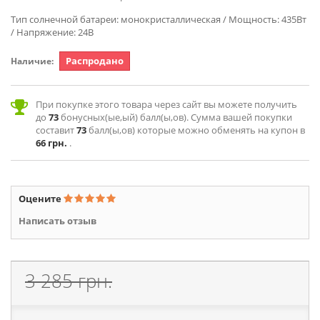
Тип солнечной батареи: монокристаллическая / Мощность: 435Вт
/ Напряжение: 24В
Распродано
Наличие:
При покупке этого товара через сайт вы можете получить
до
73
бонусных(ые,ый) балл(ы,ов). Сумма вашей покупки
составит
73
балл(ы,ов) которые можно обменять на купон в
66 грн.
.
Оцените
Написать отзыв
3 285 грн.