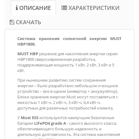
ОПИСАНИЕ
ХАРАКТЕРИСТИКИ
СКАЧАТЬ
Система хранения солнечной энергии MUST
HBP1800.
MUST HBP
решение для накопления энергии серии
HBP1800 сверхсовременная разработка,
поддерживающая мощность 1 кВт, 2 кВт, 3 кВт и 5
кВт.
При нынешнем развитию систем сохранения
энергии – было разработано небольшое и мощное
устройство – все в одном (инвертор + аккумулятор).
Блоки хранения энергии Must могут поставляться с
емкостью 1 кВт-ч, 2 кВт-ч, 3 кВт-ч, 6,4 кВт-ч,
доступных для различных потребностей клиента.
У
Must ESS
используются наилучшие безопасные
батареи
LiFePO4 grade A
- самого высокого класса,
обеспечивающего большую надежность и
длительную долговечность. Эта система накопления