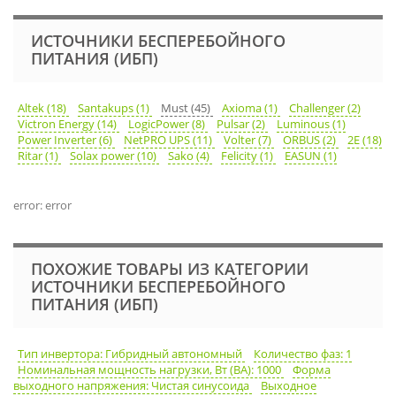
ИСТОЧНИКИ БЕСПЕРЕБОЙНОГО
ПИТАНИЯ (ИБП)
Altek (18)
Santakups (1)
Must (45)
Axioma (1)
Challenger (2)
Victron Energy (14)
LogicPower (8)
Pulsar (2)
Luminous (1)
Power Inverter (6)
NetPRO UPS (11)
Volter (7)
ORBUS (2)
2E (18)
Ritar (1)
Solax power (10)
Sako (4)
Felicity (1)
EASUN (1)
error: error
ПОХОЖИЕ ТОВАРЫ ИЗ КАТЕГОРИИ
ИСТОЧНИКИ БЕСПЕРЕБОЙНОГО
ПИТАНИЯ (ИБП)
Тип инвертора: Гибридный автономный
Количество фаз: 1
Номинальная мощность нагрузки, Вт (ВА): 1000
Форма
выходного напряжения: Чистая синусоида
Выходное