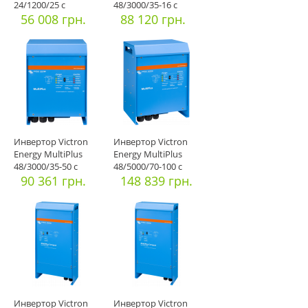
24/1200/25 с
48/3000/35-16 с
функцией ИБП
56 008 грн.
функцией И
88 120 грн.
Инвертор Victron
Инвертор Victron
Energy MultiPlus
Energy MultiPlus
48/3000/35-50 с
48/5000/70-100 с
функцией И
90 361 грн.
функцией
148 839 грн.
Инвертор Victron
Инвертор Victron