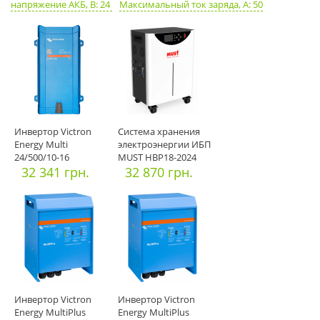
напряжение АКБ, В: 24
Максимальный ток заряда, А: 50
Инвертор Victron
Система хранения
Energy Multi
электроэнергии ИБП
24/500/10-16
MUST НВР18-2024
32 341 грн.
100Ah M
32 870 грн.
Инвертор Victron
Инвертор Victron
Energy MultiPlus
Energy MultiPlus