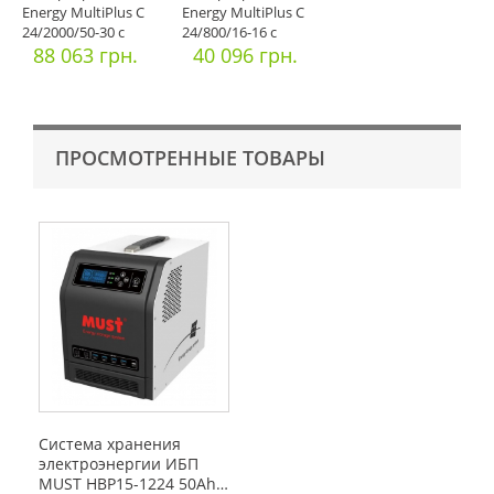
Energy MultiPlus C
Energy MultiPlus C
24/2000/50-30 с
24/800/16-16 с
функцией
88 063 грн.
функцией
40 096 грн.
ПРОСМОТРЕННЫЕ ТОВАРЫ
Система хранения
электроэнергии ИБП
MUST НВР15-1224 50Ah…