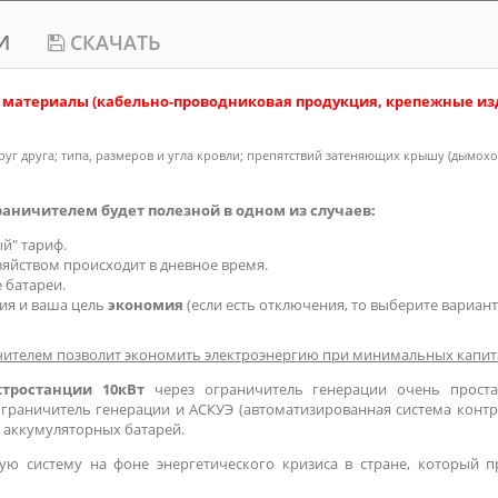
И
СКАЧАТЬ
 материалы (кабельно-проводниковая продукция, крепежные изд
руг друга; типа, размеров и угла кровли; препятствий затеняющих крышу (дымох
раничителем будет полезной в одном из случаев:
й" тариф.
яйством происходит в дневное время.
 батареи.
ия и ваша цель
экономия
(если есть отключения, то выберите вариант
ничителем позволит экономить электроэнергию при минимальных капи
ктростанции 10кВт
через ограничитель генерации очень прост
 ограничитель генерации и АСКУЭ (автоматизированная система контр
ы аккумуляторных батарей.
ую систему на фоне энергетического кризиса в стране, который