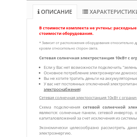
ОПИСАНИЕ
ХАРАКТЕРИСТИК
В стоимости комплекта не учтены: расходные
стоимости оборудования.
* Зависит от расположения оборудования относительно д
кровли относительно сторон света.
Сетевая солнечная электростанция 10кВт с ог
Если у Вас нет возможности подключить "зелены
Основное потребление электроэнергии домохоз
Вы не хотите тратить деньги на аккумуляторные
У вас нет постоянных отключений электропитан
электроснабжения
)
Сетевая солнечная электростанция 10кВт с огра
Схема подключения
сетевой солнечной эле
являются: солнечные панели, сетевой инвертор,
капиталовложений за счет исключения из систем
Экономически целесообразно рассмотреть данн
электроэнергию.