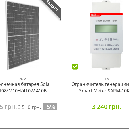
АКЦИЯ
26 x
1 x
олнечная батарея Sola
Ограничитель генерации
108/M10H/410W 410Вт
Smart Meter SAPM-10
5 грн.
-5%
3 240 грн.
3 510 грн.