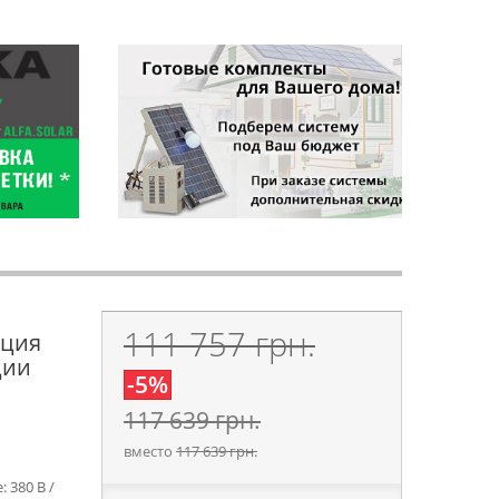
111 757 грн.
нция
ции
-5%
117 639 грн.
вместо
117 639 грн.
 380 В /