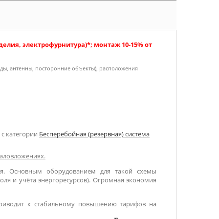
елия, электрофурнитура)*; монтаж 10-15% от
оды, антенны, посторонние объекты), расположения
 с категории
Бесперебойная (резервная) система
таловложениях.
ая. Основным оборудованием для такой схемы
оля и учёта энергоресурсов). Огромная экономия
 приводит к стабильному повышению тарифов на