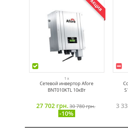
АКЦИЯ
1 x
Сетевой инвертор Afore
С
BNT010KTL 10кВт
S
27 702 грн.
3 33
30 780 грн.
-10%