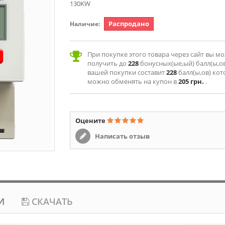
130KW
Распродано
Наличие:
При покупке этого товара через сайт вы м
получить до
228
бонусных(ые,ый) балл(ы,ов
вашей покупки составит
228
балл(ы,ов) ко
можно обменять на купон в
205 грн.
.
Оцените
Написать отзыв
И
СКАЧАТЬ