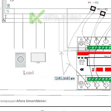
 генерации
Afore SmartMeter
: