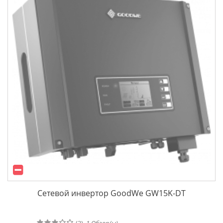
Сетевой инвертор GoodWe GW15K-DT