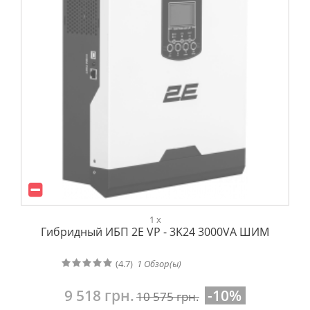
1 x
Гибридный ИБП 2E VP - 3K24 3000VA ШИМ
(4.7)
1
Обзор(ы)
9 518 грн.
-10%
10 575 грн.