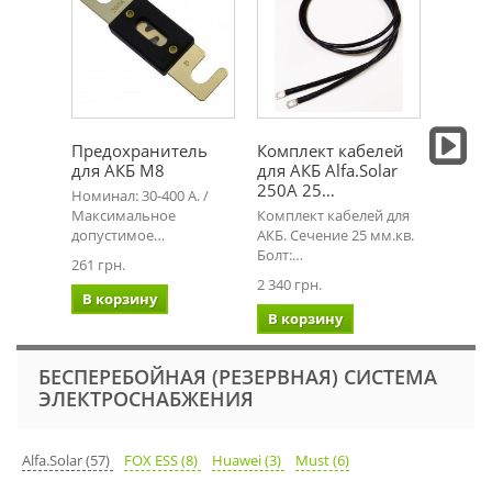
Предохранитель
Комплект кабелей
Держа
для АКБ М8
для АКБ Alfa.Solar
предо
250А 25…
АКБ Al
Номинал: 30-400 А. /
Максимальное
Комплект кабелей для
Номина
допустимое…
АКБ. Сечение 25 мм.кв.
Присое
Болт:…
261 грн.
487 грн
2 340 грн.
В корзину
В ко
В корзину
БЕСПЕРЕБОЙНАЯ (РЕЗЕРВНАЯ) СИСТЕМА
ЭЛЕКТРОСНАБЖЕНИЯ
Alfa.Solar (57)
FOX ESS (8)
Huawei (3)
Must (6)