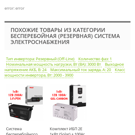
error: error
ПОХОЖИЕ ТОВАРЫ ИЗ КАТЕГОРИИ
БЕСПЕРЕБОЙНАЯ (РЕЗЕРВНАЯ) СИСТЕМА
ЭЛЕКТРОСНАБЖЕНИЯ
Тип инвертора: Резервный (Off-Line)
Количество фаз: 1
Номинальная мощность нагрузки, Вт (ВА): 3000 Вт
Выходное
напряжение АКБ, В: 24
Максимальный ток заряда, А: 20
Класс
мощности инвертора, Вт: 2000 - 3900
Система
Комплект ИБП 2E
бесперебойного
1кВт (Solar) + 100Аг