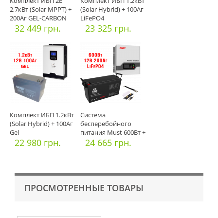
Комплект ИБП 2E
Комплект ИБП 1.2кВт
2,7кВт (Solar MPPT) +
(Solar Hybrid) + 100Аг
200Аг GEL-CARBON
LiFePO4
32 449 грн.
23 325 грн.
Комплект ИБП 1.2кВт
Система
(Solar Hybrid) + 100Аг
бесперебойного
Gel
питания Must 600Вт +
22 980 грн.
АКБ 12В 200Аг L
24 665 грн.
ПРОСМОТРЕННЫЕ ТОВАРЫ