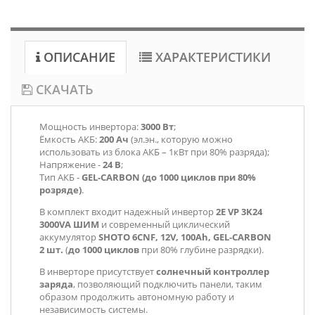
ОПИСАНИЕ
ХАРАКТЕРИСТИКИ
СКАЧАТЬ
Мощность инвертора:
3000 Вт
;
Ёмкость АКБ:
200 Ач
(эл.эн., которую можно
использовать из блока АКБ – 1кВт при 80% разряда);
Напряжение -
24 В
;
Тип АКБ -
GEL-CARBON (до 1000 циклов при 80%
розряде)
.
В комплект входит надежный инвертор
2E VP 3K24
3000VA ШИМ
и современный циклический
аккумулятор
SHOTO 6CNF, 12V, 100Ah, GEL-CARBON
2 шт.
(
до 1000 циклов
при 80% глубине разрядки).
В инверторе присутствует
солнечный контроллер
заряда
, позволяющий подключить панели, таким
образом продолжить автономную работу и
независимость системы.