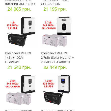
питания ИБП 1кВт +
GEL-CARBON
200Аг LiFePO4
24 065 грн.
21 195 грн.
Комплект ИБП 2E
Комплект ИБП 2E
1кВт + 100Аг
2,7кВт (Solar Hybrid) +
LiFePO4У
200Аг GEL-CARBON
21 540 грн.
32 449 грн.