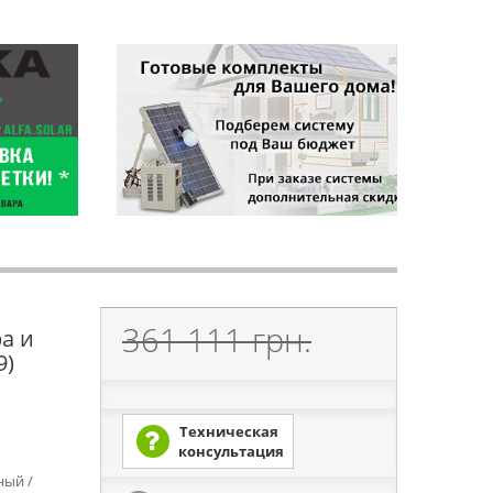
361 111 грн.
а и
9)
Техническая
консультация
ный /