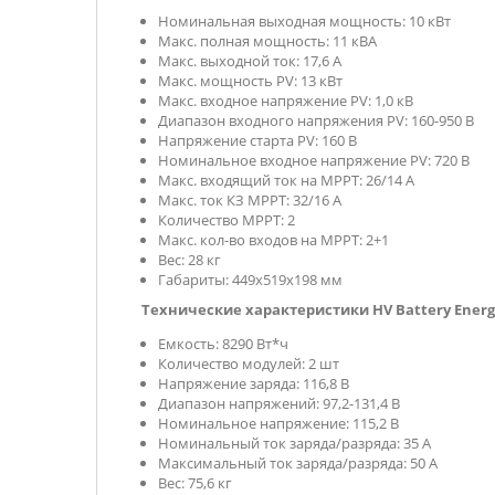
Номинальная выходная мощность: 10 кВт
Макс. полная мощность: 11 кВА
Макс. выходной ток: 17,6 А
Макс. мощность PV: 13 кВт
Макс. входное напряжение PV: 1,0 кВ
Диапазон входного напряжения PV: 160-950 В
Напряжение старта PV: 160 В
Номинальное входное напряжение PV: 720 В
Макс. входящий ток на МРРТ: 26/14 А
Макс. ток КЗ МРРТ: 32/16 А
Количество МРРТ: 2
Макс. кол-во входов на МРРТ: 2+1
Вес: 28 кг
Габариты: 449х519x198 мм
Технические характеристики
HV Battery Energ
Емкость: 8290 Вт*ч
Количество модулей: 2 шт
Напряжение заряда: 116,8 В
Диапазон напряжений: 97,2-131,4 В
Номинальное напряжение: 115,2 В
Номинальный ток заряда/разряда: 35 А
Максимальный ток заряда/разряда: 50 А
Вес: 75,6 кг