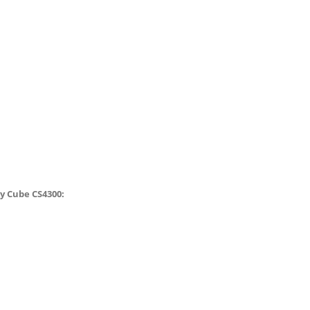
y Cube CS4300
: