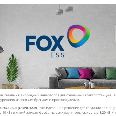
в, сетевых и гибридных инверторов для солнечных электростанций. Г
куренцию известным брендам и производителям.
-10-0-E (I-10/B-12,9)
– это идеальное решение для создания полно
10 кВт и литий-железо-фосфатные аккумуляторы емкостью 8,29 кВт*ч