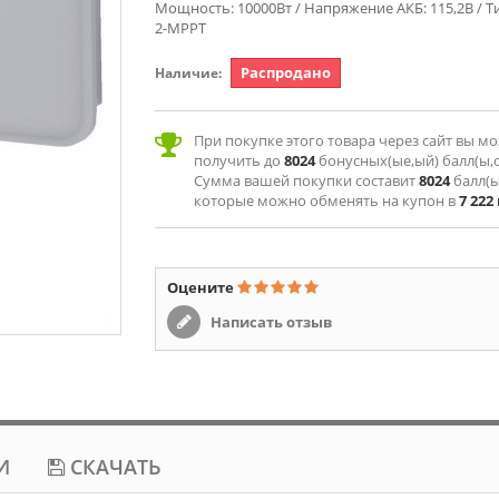
Мощность: 10000Вт / Напряжение АКБ: 115,2В / Ти
2-МРРТ
Распродано
Наличие:
При покупке этого товара через сайт вы м
получить до
8024
бонусных(ые,ый) балл(ы,о
Сумма вашей покупки составит
8024
балл(ы
которые можно обменять на купон в
7 222
Оцените
Написать отзыв
И
СКАЧАТЬ