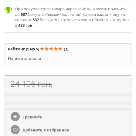
При покупке этого товара через сайт вы можете получить
до
537
бонусных(ые,ый) балл(ы,ов). Сумма вашей покупки
составит
537
балл(ы,ов) которые можно обменять на купон
в
483 грн.
.
Рейтинг
(5 из 5)
(3)
Написать отзыв
24 196 грн.
Сравнить
Добавить в избранное