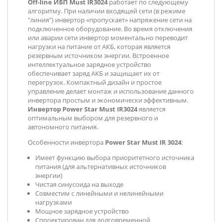
Off-line
ИБП Must
IR3024
работает по следующему
алгоритму. При наличии входящей сети (в режиме
"линия") инвертор «пропускает» напряжение сети на
подключенное оборудование. Во время отключения
или аварии сети инвертор моментально переводит
нагрузки на питание от АКБ, которая является
резервным источником энергии. Встроенное
интеллектуальное зарядное устройство
обеспечивает заряд АКБ и защищает их от
перегрузок. Компактный дизайн и простое
управление делает монтаж и использование данного
инвертора простым и экономически эффективным.
Инвертор Power Star Must
IR3024
является
оптимальным выбором для резервного и
автономного питания.
Особенности инвертора
Power Star Must
IR 3024
:
Имеет функцию выбора приоритетного источника
питания (для альтернативных источников
энергии)
Чистая синусоида на выходе
Совместим с линейными и нелинейными
нагрузками
Мощное зарядное устройство
Спроектирован для долговременной