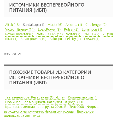
ИСТОЧНИКИ БЕСПЕРЕБОЙНОГО
ПИТАНИЯ (ИБП)
Altek (18)
Santakups (1)
Must (46)
Axioma (1)
Challenger (2)
Victron Energy (14)
LogicPower (8)
Pulsar (2)
Luminous (1)
Power Inverter (6)
NetPRO UPS (11)
Volter (7)
ORBUS (2)
2E (18)
Ritar (1)
Solax power (10)
Sako (4)
Felicity (1)
EASUN (1)
error: error
ПОХОЖИЕ ТОВАРЫ ИЗ КАТЕГОРИИ
ИСТОЧНИКИ БЕСПЕРЕБОЙНОГО
ПИТАНИЯ (ИБП)
Тип инвертора: Резервный (Off-Line)
Количество фаз: 1
Номинальная мощность нагрузки, Вт (ВА): 3000
Кратковременная перегрузка 20мс, Вт (ВА): 9000
Форма
выходного напряжения: Чистая синусоида
Выходное
напряжение АКБ, В: 24