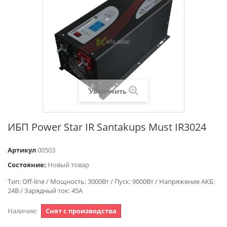
Увеличить
ИБП Power Star IR Santakups Must IR3024
Артикул
00503
Состояние:
Новый товар
Тип: Off-line / Мощность: 3000Вт / Пуск: 9000Вт / Напряжение АКБ:
24В / Зарядный ток: 45А
Наличие:
Снят с производства