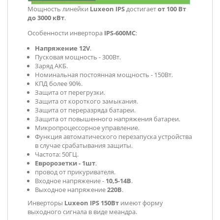
Мощность линейки
Luxeon IPS
достигает
от 100 Вт
до 3000 кВт
.
Особенности инвертора
IPS-600MC
:
Напряжение 12V
.
Пусковая мощность - 300Вт.
Заряд АКБ.
Номинальная постоянная мощность - 150Вт.
КПД более 90%.
Защита от перегрузки.
Защита от короткого замыкания.
Защита от переразряда батареи.
Защита от повышенного напряжения батареи.
Микропроцессорное управление.
Функция автоматического перезапуска устройства
в случае срабатывания защиты.
Частота: 50ГЦ.
Евророзетки - 1шт
.
провод от прикуривателя.
Входное напряжение -
10,5-14В
.
Выходное напряжение
220В
.
Инверторы
Luxeon IPS 150Вт
имеют форму
выходного сигнала в виде меандра.