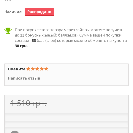
Распродано
Наличие:
При покупке этого товара через сайт вы можете получить
до
33
бонусных(ые,ый) балл(ы,ов). Сумма вашей покупки
составит
33
балл(ы,ов) которые можно обменять на купон в
30 грн.
.
Оцените
Написать отзыв
1 510 грн.