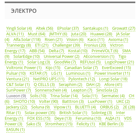
ЭЛЕКТРО
Yingli Solar (4)
Altek (56)
EPsolar (37)
Santakups (1)
Growatt (27)
ALVA (11)
Must (64)
JMTHY (6)
Juta (20)
Huawei (28)
JA Solar
(4)
Alfa.Solar (118)
Risen (21)
Vision (6)
Kaco (11)
Axioma (1)
Trannergy (8)
ETI (21)
Challenger (39)
Fronius (20)
Victron
Energy (17)
ABB (54)
Delta (7)
Kostal (10)
PrimeVOLT (6)
SMA
(9)
SolarEdge (10)
Universal Power (2)
AEconversion (1)
Tigo
Energy (1)
Solar Log (3)
GoodWe (7)
REFUsol (5)
LogicPower (21)
Voltronic Power (1)
Kijo (15)
Canadian Solar (7)
EverExceed (15)
Pulsar (10)
KSTAR (7)
LG (1)
Luminous (1)
Power Inverter (11)
Ventura (21)
NetPRO UPS (11)
Pylontech (12)
Longi Solar (18)
C&T Solar (1)
Q CELLS (3)
Seraphim (2)
DAH (2)
Afore (41)
SunPower (7)
Sonnenschein (4)
Leapton (7)
SinoSola (2)
Luxeon (9)
Solis (10)
Trina Solar (14)
Sola (11)
Sermatec (4)
CH
(6)
SHOTO (10)
Volter (90)
Batttron (3)
LuxPower (1)
UKC (2)
Jackery (22)
Soluna (9)
Vipow (1)
BLUETTI (4)
ORBUS (2)
2E (28)
Ritar (1)
Solax power (35)
British Solar (1)
Solinteg (3)
Inter
Energy (1)
FOX ESS (15)
Deye (13)
Ferumina (10)
АІДА (1)
VDS
Power (3)
Sako (5)
Stromherz (15)
Felicity (1)
KBE Berlin (3)
EASUN (1)