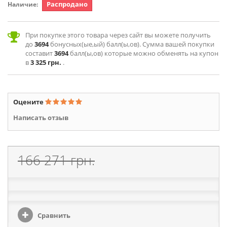
Распродано
Наличие:
При покупке этого товара через сайт вы можете получить
до
3694
бонусных(ые,ый) балл(ы,ов). Сумма вашей покупки
составит
3694
балл(ы,ов) которые можно обменять на купон
в
3 325 грн.
.
Оцените
Написать отзыв
166 271 грн.
Сравнить