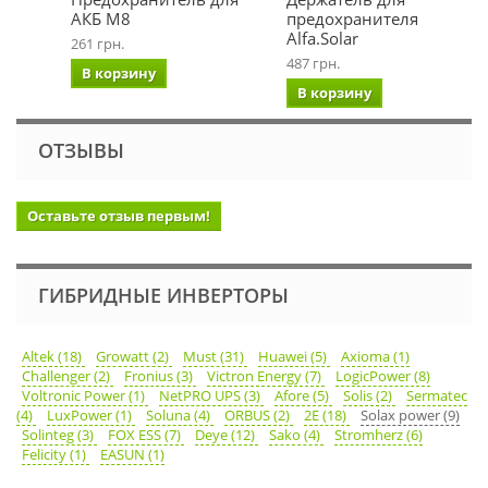
АКБ М8
предохранителя АКБ
Alfa.Solar
261 грн.
487 грн.
В корзину
В корзину
ОТЗЫВЫ
Оставьте отзыв первым!
ГИБРИДНЫЕ ИНВЕРТОРЫ
Altek (18)
Growatt (2)
Must (31)
Huawei (5)
Axioma (1)
Challenger (2)
Fronius (3)
Victron Energy (7)
LogicPower (8)
Voltronic Power (1)
NetPRO UPS (3)
Afore (5)
Solis (2)
Sermatec
(4)
LuxPower (1)
Soluna (4)
ORBUS (2)
2E (18)
Solax power (9)
Solinteg (3)
FOX ESS (7)
Deye (12)
Sako (4)
Stromherz (6)
Felicity (1)
EASUN (1)