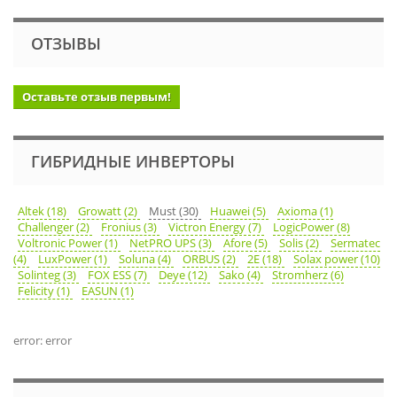
ОТЗЫВЫ
Оставьте отзыв первым!
ГИБРИДНЫЕ ИНВЕРТОРЫ
Altek (18)
Growatt (2)
Must (30)
Huawei (5)
Axioma (1)
Challenger (2)
Fronius (3)
Victron Energy (7)
LogicPower (8)
Voltronic Power (1)
NetPRO UPS (3)
Afore (5)
Solis (2)
Sermatec
(4)
LuxPower (1)
Soluna (4)
ORBUS (2)
2E (18)
Solax power (10)
Solinteg (3)
FOX ESS (7)
Deye (12)
Sako (4)
Stromherz (6)
Felicity (1)
EASUN (1)
error: error