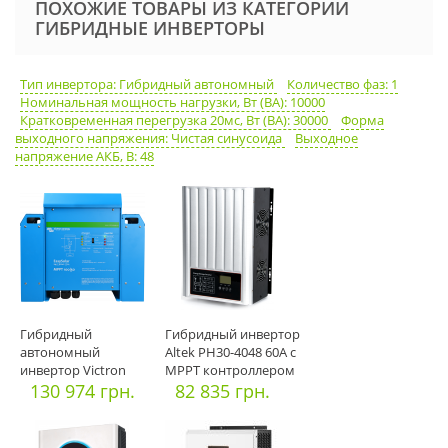
ПОХОЖИЕ ТОВАРЫ ИЗ КАТЕГОРИИ
ГИБРИДНЫЕ ИНВЕРТОРЫ
Тип инвертора: Гибридный автономный
Количество фаз: 1
Номинальная мощность нагрузки, Вт (ВА): 10000
Кратковременная перегрузка 20мс, Вт (ВА): 30000
Форма
выходного напряжения: Чистая синусоида
Выходное
напряжение АКБ, В: 48
Гибридный
Гибридный инвертор
автономный
Altek PH30-4048 60А c
инвертор Victron
MPPT контроллером
Energy EasySolar
130 974 грн.
82 835 грн.
48/30