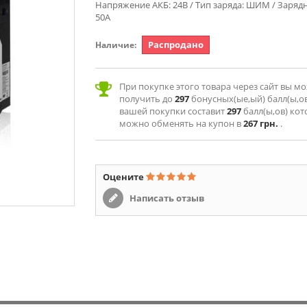
Напряжение АКБ: 24В / Тип заряда: ШИМ / Зарядн
50А
Распродано
Наличие:
При покупке этого товара через сайт вы м
получить до
297
бонусных(ые,ый) балл(ы,ов
вашей покупки составит
297
балл(ы,ов) ко
можно обменять на купон в
267 грн.
.
Оцените
Написать отзыв