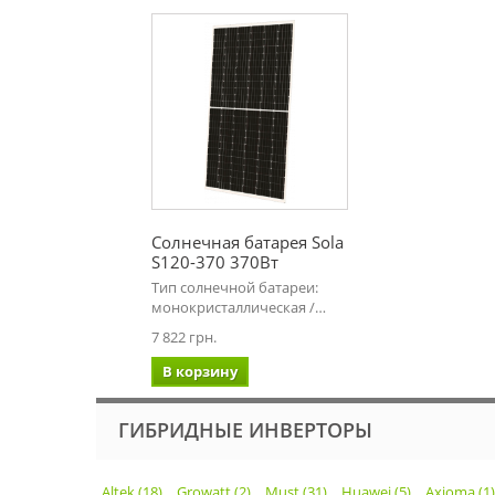
Солнечная батарея Sola
S120-370 370Вт
Тип солнечной батареи:
монокристаллическая /…
7 822 грн.
В корзину
ГИБРИДНЫЕ ИНВЕРТОРЫ
Altek (18)
Growatt (2)
Must (31)
Huawei (5)
Axioma (1