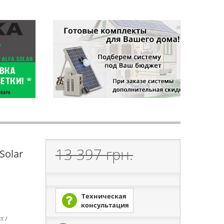
13 397 грн.
Solar
Техническая
консультация
т /