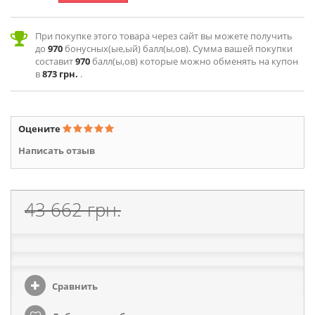
При покупке этого товара через сайт вы можете получить
до
970
бонусных(ые,ый) балл(ы,ов). Сумма вашей покупки
составит
970
балл(ы,ов) которые можно обменять на купон
в
873 грн.
.
Оцените
Написать отзыв
43 662 грн.
Сравнить