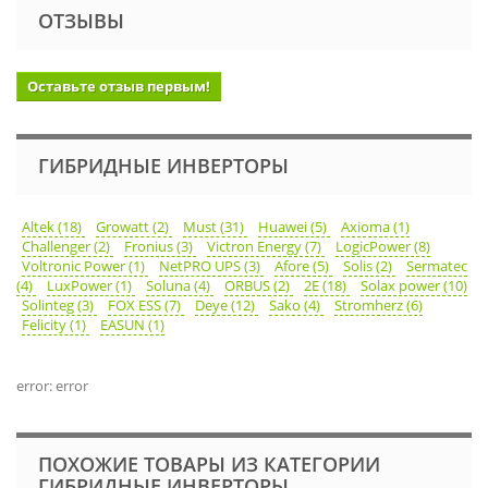
ОТЗЫВЫ
Оставьте отзыв первым!
ГИБРИДНЫЕ ИНВЕРТОРЫ
Altek (18)
Growatt (2)
Must (31)
Huawei (5)
Axioma (1)
Challenger (2)
Fronius (3)
Victron Energy (7)
LogicPower (8)
Voltronic Power (1)
NetPRO UPS (3)
Afore (5)
Solis (2)
Sermatec
(4)
LuxPower (1)
Soluna (4)
ORBUS (2)
2E (18)
Solax power (10)
Solinteg (3)
FOX ESS (7)
Deye (12)
Sako (4)
Stromherz (6)
Felicity (1)
EASUN (1)
error: error
ПОХОЖИЕ ТОВАРЫ ИЗ КАТЕГОРИИ
ГИБРИДНЫЕ ИНВЕРТОРЫ