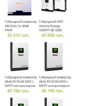
Гибридный инвертор
Гибридный ИБП
ABi-Solar SL 4048
Axioma Energy
PWM
ISMPPT-BF 5000
35 616 грн.
МППТ
45 898 грн.
Гибридный инвертор
Гибридный инвертор
Altek PV18-4K MPK с
Altek PV18-5K MPK с
МРРТ контроллером
МРРТ контроллером
60А
40 786 грн.
60
48 196 грн.