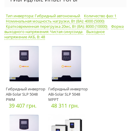
Тип инвертора: Гибридный автономный
Количество фаз: 1
Номинальная мощность нагрузки, Вт (ВА): 4000 (5000)
Кратковременная перегрузка 20мс, Вт (ВА): 8000 (10000)
Форма
выходного напряжения: Чистая синусоида
Выходное
напряжение АКБ, В: 48
Гибридный инвертор
Гибридный инвертор
ABi-Solar SLP 5048
ABi-Solar SLP 5048
PWM
MPPT
39 407 грн.
48 311 грн.