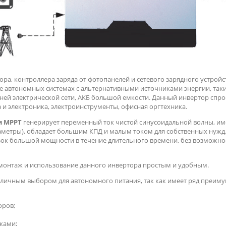
ора, контроллера заряда от фотопанелей и сетевого зарядного устройс
е автономных системах с альтернативными источниками энергии, таки
ней электрической сети, АКБ большой емкости. Данный инвертор спро
 и электроника, электроинструменты, офисная оргтехника.
и
MPPT
генерирует переменный ток чистой синусоидальной волны, им
метры), обладает большим КПД и малым током для собственных нужд.
узок большой мощности в течение длительного времени, без возможн
 монтаж и использование данного инвертора простым и удобным.
тличным выбором для автономного питания, так как имеет ряд преиму
оров;
ками;