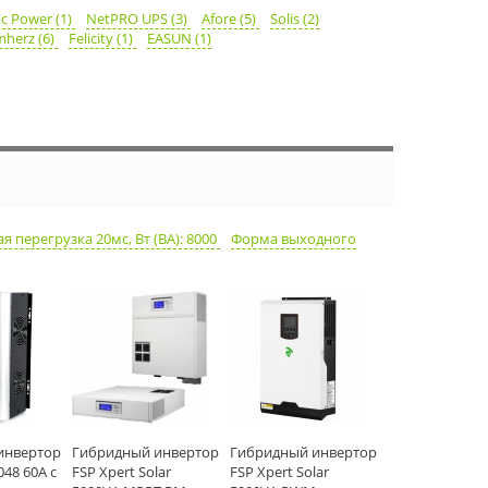
ic Power (1)
NetPRO UPS (3)
Afore (5)
Solis (2)
mherz (6)
Felicity (1)
EASUN (1)
 перегрузка 20мс, Вт (ВА): 8000
Форма выходного
инвертор
Гибридный инвертор
Гибридный инвертор
048 60А c
FSP Xpert Solar
FSP Xpert Solar