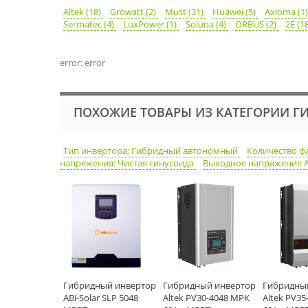
Altek (18)
Growatt (2)
Must (31)
Huawei (5)
Axioma (1
Sermatec (4)
LuxPower (1)
Soluna (4)
ORBUS (2)
2E (1
error: error
ПОХОЖИЕ ТОВАРЫ ИЗ КАТЕГОРИИ Г
Тип инвертора: Гибридный автономный
Количество фа
напряжения: Чистая синусоида
Выходное напряжение АК
Гибридный инвертор
Гибридный инвертор
Гибридны
ABi-Solar SLP 5048
Altek PV30-4048 MPK
Altek PV3