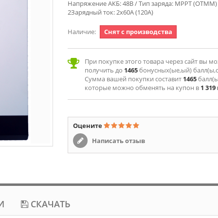
Напряжение АКБ: 48В / Тип заряда: MPPT (ОТММ) 
2Зарядный ток: 2x60А (120А)
Наличие:
Снят с производства
При покупке этого товара через сайт вы м
получить до
1465
бонусных(ые,ый) балл(ы,о
Сумма вашей покупки составит
1465
балл(ы
которые можно обменять на купон в
1 319
Оцените
Написать отзыв
И
СКАЧАТЬ