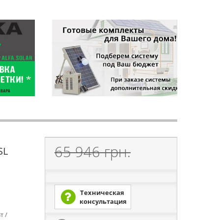
65 946 грн.
SL
Техническая
консультация
т /