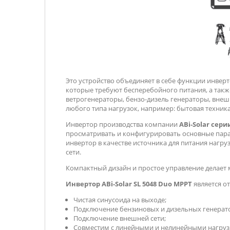
Это устройство объединяет в себе функции инверт
которые требуют бесперебойного питания, а такж
ветрогенераторы, бензо-дизель генераторы, внеш
любого типа нагрузок, например: бытовая техника
Инвертор производства компании
ABi-Solar сери
просматривать и конфигурировать основные пара
инвертор в качестве источника для питания нагр
сети.
Компактный дизайн и простое управление делает
Инвертор ABi-Solar SL 5048 Duo MPPT
является о
Чистая синусоида на выходе;
Подключение бензиновых и дизельных генерат
Подключение внешней сети;
Совместим с линейными и нелинейными нагруз