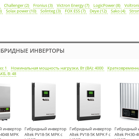
)
Challenger (2)
Fronius (3)
Victron Energy (7)
LogicPower (8)
Voltron
8)
Solax power (10)
Solinteg (3)
FOX ESS (7)
Deye (12)
Sako (4)
Stro
ИБРИДНЫЕ ИНВЕРТОРЫ
з: 1
Номинальная мощность нагрузки, Вт (ВА): 4000
Кратковременная
Б, В: 48
й инвертор
Гибридный инвертор
Гибридный инвертор
Гибридный 
5-4048 MPK
Altek PV18-5K MPK с
Altek PV18-5K MPK F с
Altek PH30-4