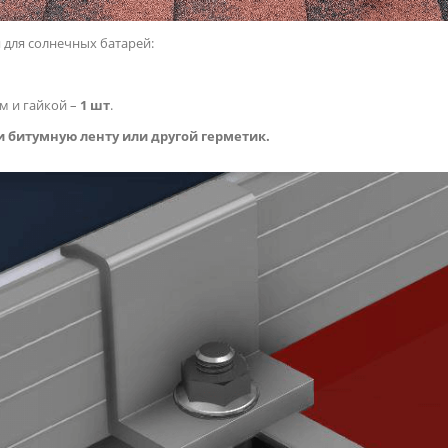
для солнечных батарей:
 и гайкой –
1 шт
.
 битумную ленту или другой герметик.