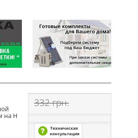
332 грн.
ной
м на H
Техническая
консультация