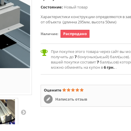
Состояние:
Новый товар
Характеристики конструкции определяются в за
от объекта (длинна 295мм, высота 50мм)
Распродано
Наличие:
При покупке этого товара через сайт вы м
получить до
7
бонусных(ые,ый) балл(ы,ов).
вашей покупки составит
7
балл(ы,ов) кото
можно обменять на купон в
6 грн.
.
Оцените
Написать отзыв