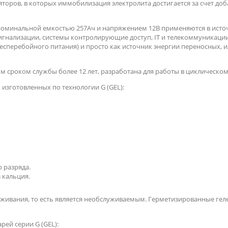
торов, в которых иммобилизация электролита достигается за счет доб
номинальной емкостью 257Ач и напряжением 12В применяются в источ
сигнализации, системы контролирующие доступ, IT и телекоммуникации
бесперебойного питания)
и просто как источник энергии переносных, 
м сроком службы более 12 лет,
разработана для работы в циклическом
, изготовленных по технологии G (GEL):
 разряда.
з кальция.
уживания, то есть является необслуживаемым.
Герметизированные геле
ей серии G (GEL):