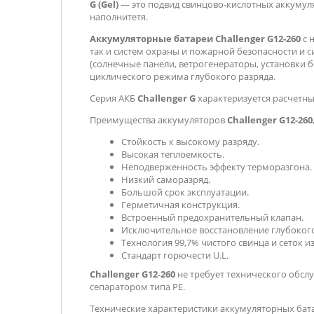
G (Gel)
— это подвид свинцово-кислотных аккумуля
наполнитетя.
Аккумуляторные батареи Challenger G12-260
с 
так и систем охраны и пожарной безопасности и 
(солнечные панели, ветрогенераторы, установки 
циклического режима глубокого разряда.
Серия АКБ
Challenger G
характеризуется расчетны
Преимущества аккумуляторов
Challenger G12-260
Стойкость к высокому разряду.
Высокая теплоемкость.
Неподверженность эффекту терморазгона.
Низкий саморазряд.
Большой срок эксплуатации.
Герметичная конструкция.
Встроенный предохранительный клапан.
Исключительное восстановление глубокого
Технология 99,7% чистого свинца и сеток и
Стандарт горючести U.L.
Challenger G12-260
не требует технического обсл
сепаратором типа PE.
Технические характеристики аккумуляторных батар