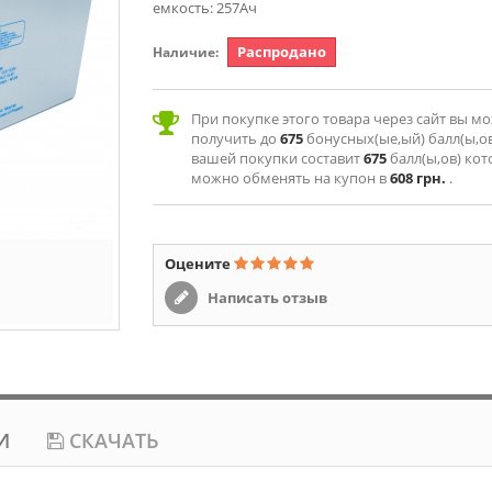
емкость: 257Ач
Распродано
Наличие:
При покупке этого товара через сайт вы м
получить до
675
бонусных(ые,ый) балл(ы,ов
вашей покупки составит
675
балл(ы,ов) ко
можно обменять на купон в
608 грн.
.
Оцените
Написать отзыв
И
СКАЧАТЬ