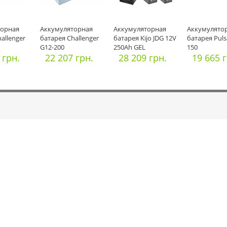
торная
Аккумуляторная
Аккумуляторная
Аккумулято
allenger
батарея Challenger
батарея Kijo JDG 12V
батарея Puls
G12-200
250Ah GEL
150
 грн.
22 207 грн.
28 209 грн.
19 665 