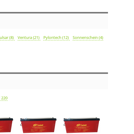
ulsar (8)
Ventura (21)
Pylontech (12)
Sonnenschein (4)
/ 220