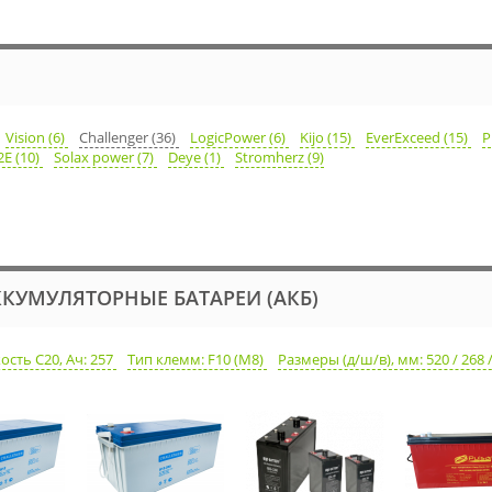
Vision (6)
Challenger (36)
LogicPower (6)
Kijo (15)
EverExceed (15)
P
2E (10)
Solax power (7)
Deye (1)
Stromherz (9)
КУМУЛЯТОРНЫЕ БАТАРЕИ (АКБ)
ость С20, Ач: 257
Тип клемм: F10 (M8)
Размеры (д/ш/в), мм: 520 / 268 