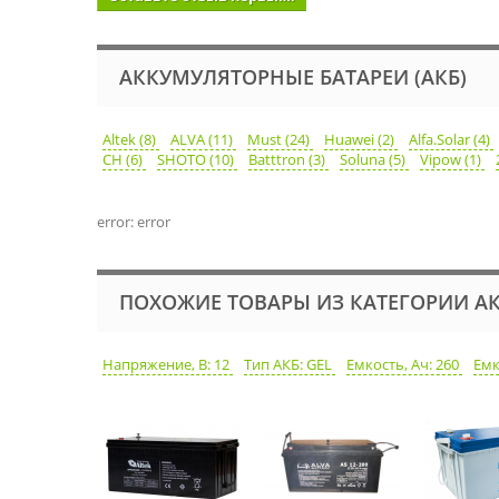
АККУМУЛЯТОРНЫЕ БАТАРЕИ (АКБ)
Altek (8)
ALVA (11)
Must (24)
Huawei (2)
Alfa.Solar (4)
CH (6)
SHOTO (10)
Batttron (3)
Soluna (5)
Vipow (1)
error: error
ПОХОЖИЕ ТОВАРЫ ИЗ КАТЕГОРИИ АК
Напряжение, В: 12
Тип АКБ: GEL
Емкость, Ач: 260
Емк