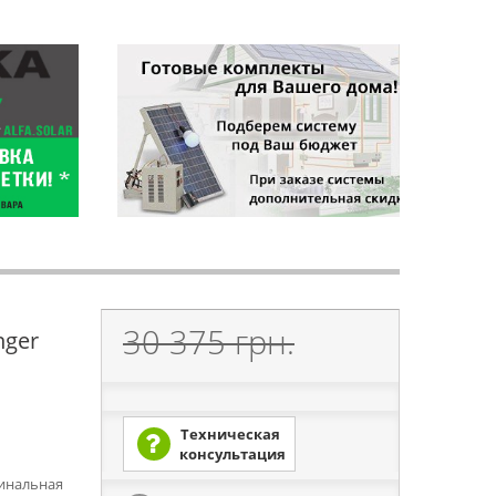
30 375 грн.
nger
Техническая
консультация
минальная