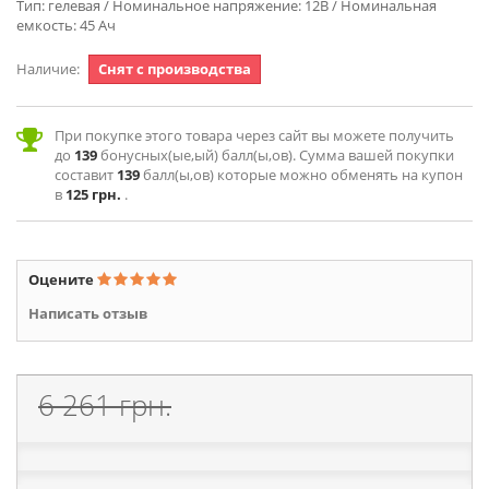
Тип: гелевая / Номинальное напряжение: 12В / Номинальная
емкость: 45 Ач
Наличие:
Снят с производства
При покупке этого товара через сайт вы можете получить
до
139
бонусных(ые,ый) балл(ы,ов). Сумма вашей покупки
составит
139
балл(ы,ов) которые можно обменять на купон
в
125 грн.
.
Оцените
Написать отзыв
6 261 грн.