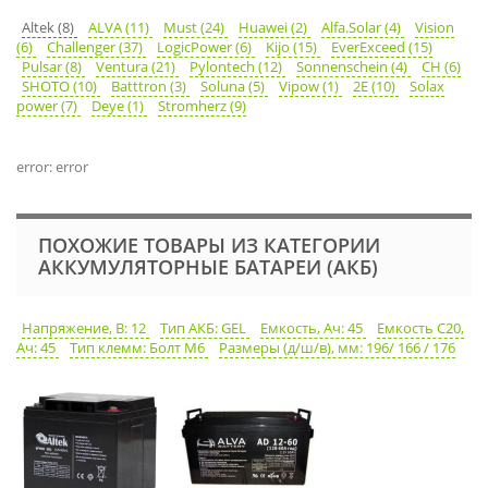
Altek (8)
ALVA (11)
Must (24)
Huawei (2)
Alfa.Solar (4)
Vision
(6)
Challenger (37)
LogicPower (6)
Kijo (15)
EverExceed (15)
Pulsar (8)
Ventura (21)
Pylontech (12)
Sonnenschein (4)
CH (6)
SHOTO (10)
Batttron (3)
Soluna (5)
Vipow (1)
2E (10)
Solax
power (7)
Deye (1)
Stromherz (9)
error: error
ПОХОЖИЕ ТОВАРЫ ИЗ КАТЕГОРИИ
АККУМУЛЯТОРНЫЕ БАТАРЕИ (АКБ)
Напряжение, В: 12
Тип АКБ: GEL
Емкость, Ач: 45
Емкость С20,
Ач: 45
Тип клемм: Болт М6
Размеры (д/ш/в), мм: 196/ 166 / 176