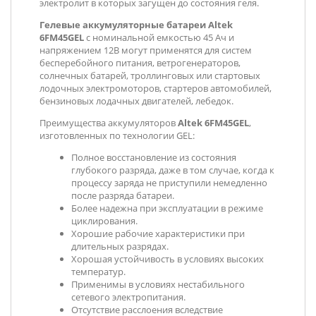
электролит в которых загущен до состояния геля.
Гелевые аккумуляторные батареи Altek
6FM45GEL
с номинальной емкостью 45 Ач и
напряжением 12В могут применятся для систем
бесперебойного питания, ветрогенераторов,
солнечных батарей, троллинговых или стартовых
лодочных электромоторов, стартеров автомобилей,
бензиновых лодачных двигателей, лебедок.
Преимущества аккумуляторов
Altek 6FM45GEL
,
изготовленных по технологии GEL:
Полное восстановление из состояния
глубокого разряда, даже в том случае, когда к
процессу заряда не приступили немедленно
после разряда батареи.
Более надежна при эксплуатации в режиме
циклирования.
Хорошие рабочие характеристики при
длительных разрядах.
Хорошая устойчивость в условиях высоких
температур.
Применимы в условиях нестабильного
сетевого электропитания.
Отсутствие расслоения вследствие